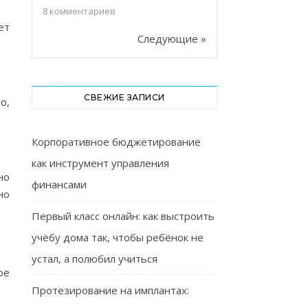
8
комментариев
ет
Следующие »
СВЕЖИЕ ЗАПИСИ
о,
Корпоративное бюджетирование
как инструмент управления
но
финансами
но
Первый класс онлайн: как выстроить
учёбу дома так, чтобы ребёнок не
устал, а полюбил учиться
ое
Протезирование на имплантах: