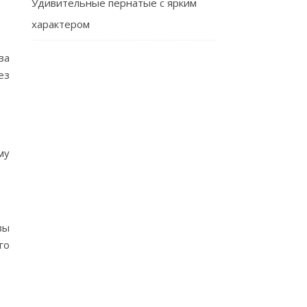
Удивительные пернатые с ярким
характером
за
ез
му
вы
го