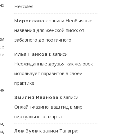
их
Hercules
к записи
Необычные
Мирослава
названия для женской писю: от
ем
забавного до поэтичного
се
к записи
бе
Илья Панков
Неожиданные друзья: как человек
использует паразитов в своей
практике
ия
к записи
Эмилия Иванова
Онлайн-казино: ваш гид в мир
виртуального азарта
и,
к записи
Танагра:
и,
Лев Зуев