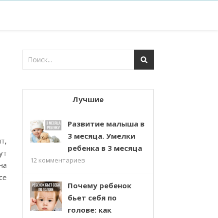
Лучшие
Развитие малыша в
3 месяца. Умелки
т,
ребенка в 3 месяца
ут
12
комментариев
на
се
Почему ребенок
бьет себя по
голове: как