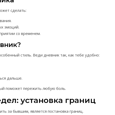
ника
может сделать:
вания.
ых эмоций.
приятии со временем.
евник?
особенный стиль. Веди дневник так, как тебе удобно:
ься дальше.
рый поможет пережить любую боль.
едел: установка границ
ить за бывшим, является постановка границ.