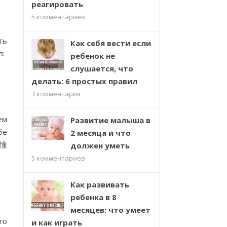
реагировать
5
комментариев
ть
Как себя вести если
в:
ребенок не
слушается, что
делать: 6 простых правил
3
комментария
ем
Развитие малыша в
бе
2 месяца и что
开懂
должен уметь
5
комментариев
Как развивать
ребенка в 8
месяцев: что умеет
го
и как играть