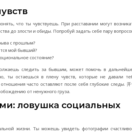
чувств
понять, что ты чувствуешь. При расставании могут возника
ства до злости и обиды. Попробуй задать себе пару вопросо
рыва с прошлым?
ется мой бывший?
моциональное состояние?
должаешь следить за бывшим, может помочь в дальнейш
но, ты остаешься в плену чувств, которые не давали те
ь отношения часто оставляют после себя глубокие следы. 
вобождению от ненужного груза.
ими: ловушка социальных
льной жизни. Ты можешь увидеть фотографии счастливо