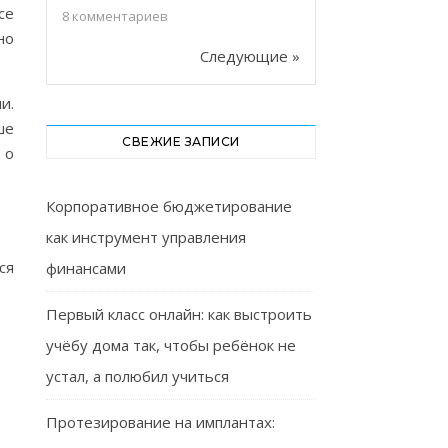
се
8
комментариев
но
Следующие »
и.
ше
СВЕЖИЕ ЗАПИСИ
 о
Корпоративное бюджетирование
как инструмент управления
ся
финансами
Первый класс онлайн: как выстроить
учёбу дома так, чтобы ребёнок не
устал, а полюбил учиться
Протезирование на имплантах: