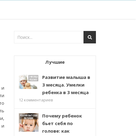
Лучшие
Развитие малыша в
3 месяца. Умелки
 и
ребенка в 3 месяца
ти
12
комментариев
то
ть
Почему ребенок
и,
бьет себя по
 и
голове: как