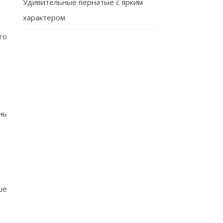
Удивительные пернатые с ярким
характером
го
нь
ше