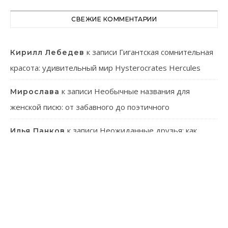
СВЕЖИЕ КОММЕНТАРИИ
к записи
Гигантская сомнительная
Кирилл Лебедев
красота: удивительный мир Hysterocrates Hercules
к записи
Необычные названия для
Мирослава
женской писю: от забавного до поэтичного
к записи
Неожиданные друзья: как
Илья Панков
человек использует паразитов в своей практике
к записи
Онлайн-казино: ваш гид в
Эмилия Иванова
мир виртуального азарта
к записи
Танагра: Удивительные пернатые с
Лев Зуев
ярким характером