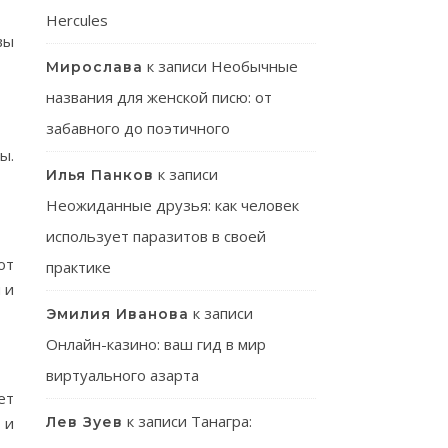
Hercules
вы
к записи
Необычные
Мирослава
названия для женской писю: от
забавного до поэтичного
ы.
к записи
Илья Панков
Неожиданные друзья: как человек
использует паразитов в своей
от
практике
 и
к записи
Эмилия Иванова
Онлайн-казино: ваш гид в мир
виртуального азарта
ет
к записи
Танагра:
 и
Лев Зуев