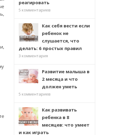
реагировать
ые
5
комментариев
ь,
Как себя вести если
ребенок не
слушается, что
и,
делать: 6 простых правил
3
комментария
му
Развитие малыша в
2 месяца и что
должен уметь
5
комментариев
Как развивать
те
ребенка в 8
месяцев: что умеет
и как играть