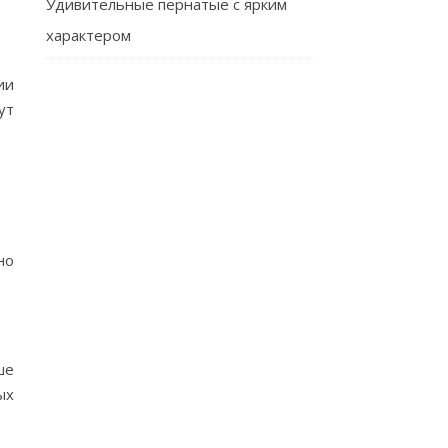
Удивительные пернатые с ярким
характером
ии
ут
но
ше
ых