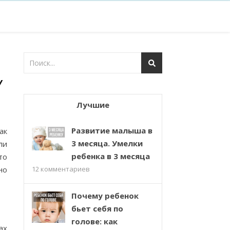
У
Лучшие
Развитие малыша в
ак
3 месяца. Умелки
ли
ребенка в 3 месяца
то
но
12
комментариев
Почему ребенок
бьет себя по
голове: как
ах