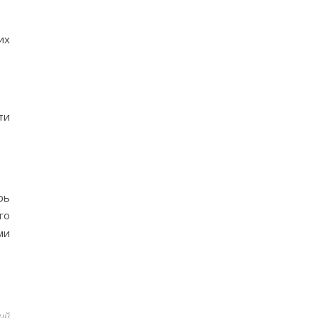
их
ти
рь
го
ми
ий