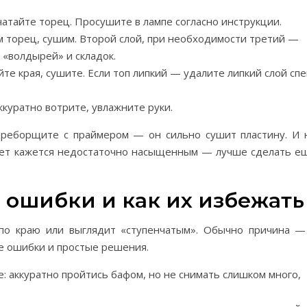
чатайте торец. Просушите в лампе согласно инструкции.
м торец, сушим. Второй слой, при необходимости третий —
 «волдырей» и складок.
те края, сушите. Если топ липкий — удалите липкий слой спе
ккуратно вотрите, увлажните руки.
переборщите с праймером — он сильно сушит пластину. И 
цвет кажется недостаточно насыщенным — лучше сделать е
ошибки и как их избежать
 по краю или выглядит «ступенчатым». Обычно причина —
е ошибки и простые решения.
е: аккуратно пройтись бафом, но не снимать слишком много,