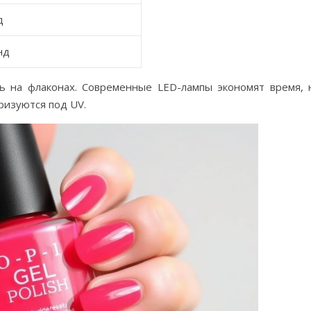
д
нд
ь на флаконах. Современные LED-лампы экономят время, 
изуются под UV.