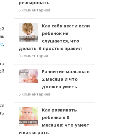
реагировать
5
комментариев
Как себя вести если
ой
ребенок не
ак
слушается, что
ве
,
делать: 6 простых правил
3
комментария
то
ой
Развитие малыша в
2 месяца и что
должен уметь
5
комментариев
ся
Как развивать
ть
ребенка в 8
месяцев: что умеет
и как играть