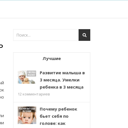
Р
Лучшие
Развитие малыша в
3 месяца. Умелки
ый
ребенка в 3 месяца
ок
12
комментариев
но
Почему ребенок
ли
бьет себя по
ми
голове: как