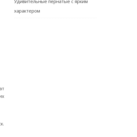
Удивительные пернатые с ярким
характером
ат
их
к.