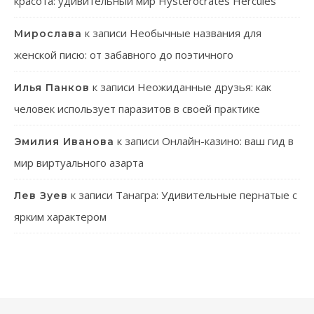
красота: удивительный мир Hysterocrates Hercules
к записи
Необычные названия для
Мирослава
женской писю: от забавного до поэтичного
к записи
Неожиданные друзья: как
Илья Панков
человек использует паразитов в своей практике
к записи
Онлайн-казино: ваш гид в
Эмилия Иванова
мир виртуального азарта
к записи
Танагра: Удивительные пернатые с
Лев Зуев
ярким характером