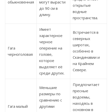
обыкновенная
могут вырасти
открытые
до 90 см в
водные
длину.
пространства.
Имеет
Встречается в
характерное
северных
черное
широтах,
Гага
оперение на
особенно в
черноголовая
голове,
Скандинавии и
которое
на Крайнем
выделяет её
Севере.
среди других.
Предпочитает
Меньшие
пресные
размеры по
водоемы,
сравнению с
находясь в
Гага малый
другими
основном в