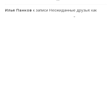
к записи
Неожиданные друзья: как
Илья Панков
человек использует паразитов в своей практике
к записи
Онлайн-казино: ваш гид в
Эмилия Иванова
мир виртуального азарта
к записи
Танагра: Удивительные пернатые с
Лев Зуев
ярким характером
тема Bard от
WP Royal
.