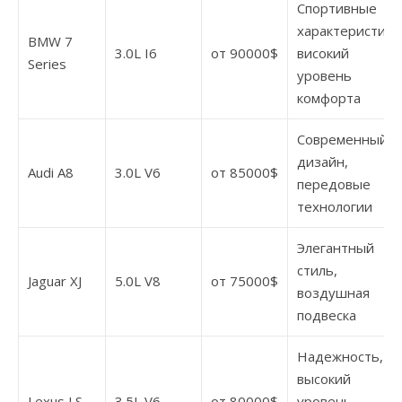
Спортивные
характеристики
BMW 7
3.0L I6
от 90000$
високий
Series
уровень
комфорта
Современный
дизайн,
Audi A8
3.0L V6
от 85000$
передовые
технологии
Элегантный
стиль,
Jaguar XJ
5.0L V8
от 75000$
воздушная
подвеска
Надежность,
высокий
Lexus LS
3.5L V6
от 80000$
уровень