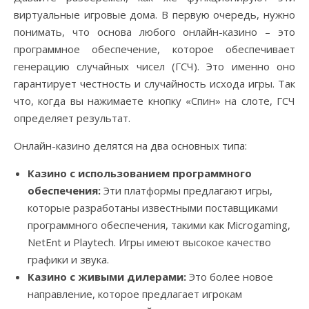
виртуальные игровые дома. В первую очередь, нужно
понимать, что основа любого онлайн-казино – это
программное обеспечение, которое обеспечивает
генерацию случайных чисел (ГСЧ). Это именно оно
гарантирует честность и случайность исхода игры. Так
что, когда вы нажимаете кнопку «Спин» на слоте, ГСЧ
определяет результат.
Онлайн-казино делятся на два основных типа:
Казино с использованием программного
обеспечения:
Эти платформы предлагают игры,
которые разработаны известными поставщиками
программного обеспечения, такими как Microgaming,
NetEnt и Playtech. Игры имеют высокое качество
графики и звука.
Казино с живыми дилерами:
Это более новое
направление, которое предлагает игрокам