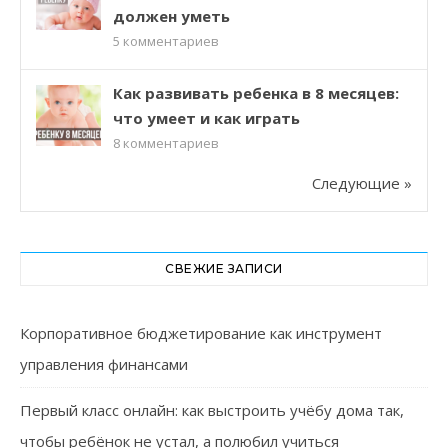
должен уметь
5
комментариев
Как развивать ребенка в 8 месяцев:
что умеет и как играть
8
комментариев
Следующие »
СВЕЖИЕ ЗАПИСИ
Корпоративное бюджетирование как инструмент
управления финансами
Первый класс онлайн: как выстроить учёбу дома так,
чтобы ребёнок не устал, а полюбил учиться