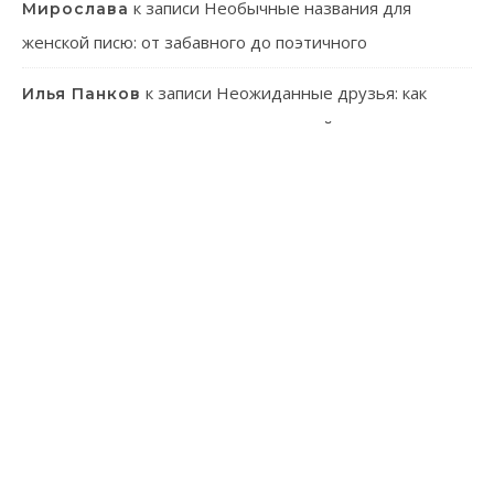
к записи
Необычные названия для
Мирослава
женской писю: от забавного до поэтичного
к записи
Неожиданные друзья: как
Илья Панков
человек использует паразитов в своей практике
к записи
Онлайн-казино: ваш гид в
Эмилия Иванова
мир виртуального азарта
к записи
Танагра: Удивительные пернатые с
Лев Зуев
ярким характером