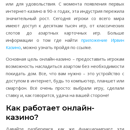
или для удовольствия. С момента появления первых
интернет-казино в 90-х годах, эта индустрия пережила
значительный рост. Сегодня игроки со всего мира
имеют доступ к десяткам тысяч игр, от классических
слотов до азартных карточных игр. Больше
информации о том где найти
приложение Ирвин
Казино
, можно узнать пройдя по ссылке.
Основная цель онлайн-казино – предоставить игрокам
возможность насладиться азартом без необходимости
покидать дом. Все, что вам нужно – это устройство с
доступом в интернет, будь то компьютер, планшет или
смартфон. Всё очень просто: выбрали игру, сделали
ставку и, как говорится, удача на вашей стороне!
Как работает онлайн-
казино?
Давайте разберемся, как же функционируют эти