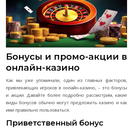
Бонусы и промо-акции в
онлайн-казино
Как мы уже упоминали, один из главных факторов,
привлекающих игроков в онлайн-казино, – это бонусы
и акции. Давайте более подробно рассмотрим, какие
виды бонусов обычно могут предложить казино и как
ими правильно пользоваться.
Приветственный бонус