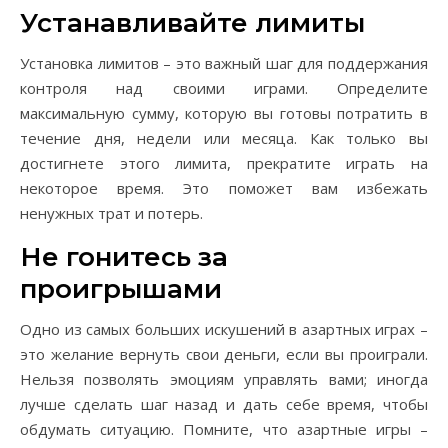
Устанавливайте лимиты
Установка лимитов – это важный шаг для поддержания
контроля над своими играми. Определите
максимальную сумму, которую вы готовы потратить в
течение дня, недели или месяца. Как только вы
достигнете этого лимита, прекратите играть на
некоторое время. Это поможет вам избежать
ненужных трат и потерь.
Не гонитесь за
проигрышами
Одно из самых больших искушений в азартных играх –
это желание вернуть свои деньги, если вы проиграли.
Нельзя позволять эмоциям управлять вами; иногда
лучше сделать шаг назад и дать себе время, чтобы
обдумать ситуацию. Помните, что азартные игры –