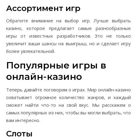
Ассортимент игр
Обратите внимание на выбор игр. Лучше выбрать
казино, которое предлагает самые разнообразные
игры от известных разработчиков. Это не только
увеличит ваши шансы на выигрыш, но и сделает игру
более увлекательной.
Популярные игры в
онлайн-казино
Теперь давайте поговорим о играх. Мир онлайн-казино
охватывает огромное количество жанров, и каждый
сможет найти что-то на свой вкус. Мы расскажем о
самых популярных из них, чтобы вы могли выбрать, что
вам интересно.
Слоты