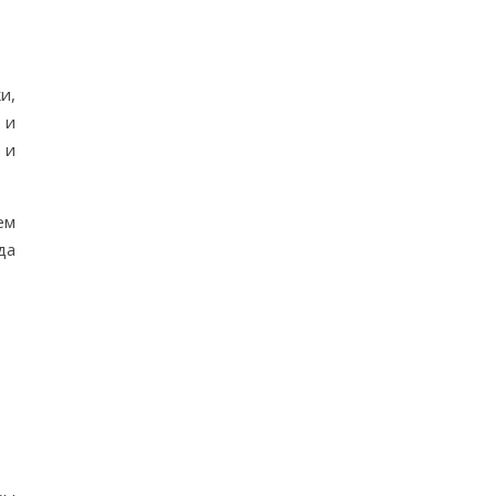
и,
 и
 и
ем
да