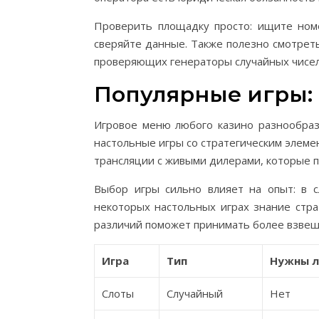
Проверить площадку просто: ищите номе
сверяйте данные. Также полезно смотрет
проверяющих генераторы случайных чисел
Популярные игры: о
Игровое меню любого казино разнообразн
настольные игры со стратегическим элемент
трансляции с живыми дилерами, которые 
Выбор игры сильно влияет на опыт: в с
некоторых настольных играх знание стр
различий поможет принимать более взве
Игра
Тип
Нужны л
Слоты
Случайный
Нет