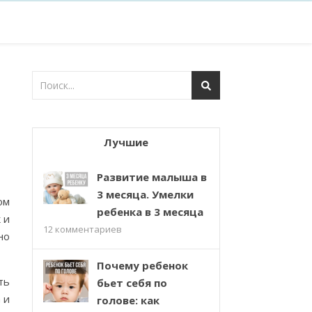
Лучшие
Развитие малыша в
3 месяца. Умелки
ом
ребенка в 3 месяца
 и
12
комментариев
но
Почему ребенок
ть
бьет себя по
 и
голове: как