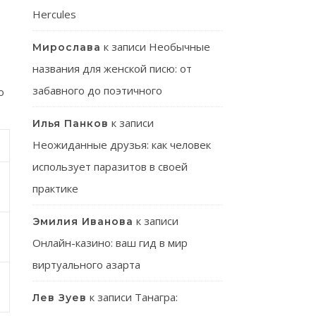
Hercules
к записи
Необычные
Мирослава
названия для женской писю: от
забавного до поэтичного
о
к записи
Илья Панков
Неожиданные друзья: как человек
использует паразитов в своей
практике
к записи
Эмилия Иванова
Онлайн-казино: ваш гид в мир
виртуального азарта
к записи
Танагра:
Лев Зуев