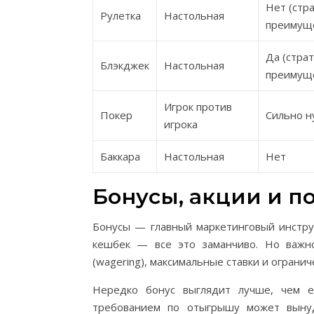
Нет (стр
Рулетка
Настольная
преимущ
Да (стра
Блэкджек
Настольная
преимущ
Игрок против
Покер
Сильно 
игрока
Баккара
Настольная
Нет
Бонусы, акции и 
Бонусы — главный маркетинговый инструм
кешбек — все это заманчиво. Но важно
(wagering), максимальные ставки и огранич
Нередко бонус выглядит лучше, чем е
требованием по отыгрышу может вынуд