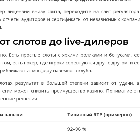
р лицензии внизу сайта, переходите на сайт регулятора
ь отчеты аудиторов и сертификаты от независимых компани
.
т слотов до live‑дилеров
о. Есть простые слоты с яркими роликами и бонусами, ес
ом, есть покер, где игроки соревнуются друг с другом, и ес
приближают атмосферу наземного клуба.
лотах результат в большей степени зависит от удачи, а
атегии может снизить преимущество казино. Понимание эт
шенные решения.
и навыки
Типичный RTP (примерно)
92–98 %