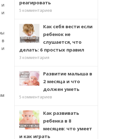
реагировать
 и
5
комментариев
 и
Как себя вести если
ры
ребенок не
 в
слушается, что
 и
делать: 6 простых правил
3
комментария
Развитие малыша в
2 месяца и что
должен уметь
ым
5
комментариев
Как развивать
ребенка в 8
месяцев: что умеет
и как играть