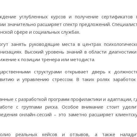
дение углубленных курсов и получение сертификатов 
огии значительно расширяет спектр предложений. Специалис
нской сфере и социальных службах.
гут занять руководящие места в центрах психологическ
низациях. Высокий уровень знаний в области диагностики
ижение к позиции тренера или методиста.
дарственными структурами открывает дверь к должност
звитию и управлению стрессом. В таких ролях заработок
анные с разработкой программ профилактики и адаптации, г
работе с группами риска. Особое внимание стоит удели
едения онлайн-сессий – это заметно расширяет клиентск
олио реальных кейсов и отзывов, а также налади