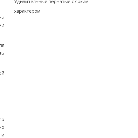
Удивительные пернатые с ярким
характером
ии
ми
ля
ть
ой
по
но
 и