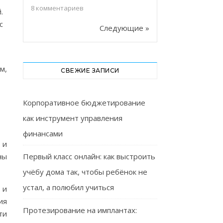
8
комментариев
.
с
Следующие »
м,
СВЕЖИЕ ЗАПИСИ
Корпоративное бюджетирование
как инструмент управления
финансами
 и
ны
Первый класс онлайн: как выстроить
учёбу дома так, чтобы ребёнок не
устал, а полюбил учиться
 и
ия
Протезирование на имплантах:
ти