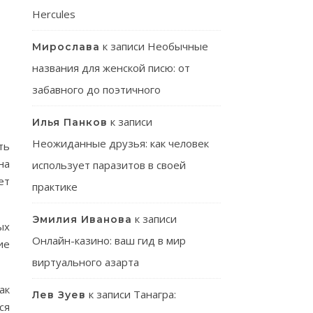
Hercules
к записи
Необычные
Мирослава
названия для женской писю: от
забавного до поэтичного
к записи
Илья Панков
Неожиданные друзья: как человек
ть
на
использует паразитов в своей
ет
практике
к записи
Эмилия Иванова
ых
Онлайн-казино: ваш гид в мир
ие
виртуального азарта
ак
к записи
Танагра:
Лев Зуев
ся