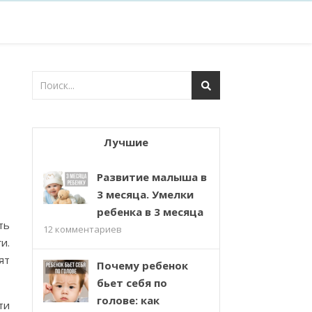
Лучшие
Развитие малыша в
3 месяца. Умелки
ребенка в 3 месяца
ть
12
комментариев
и.
ят
Почему ребенок
бьет себя по
голове: как
ти