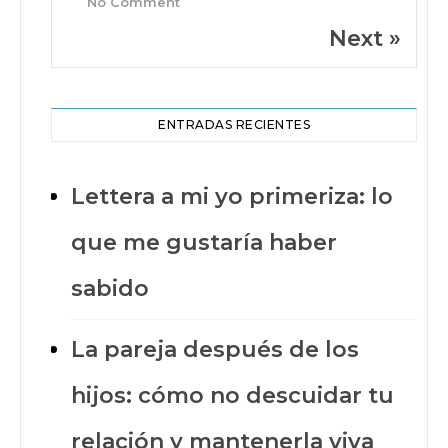
No Comment
Next »
ENTRADAS RECIENTES
Lettera a mi yo primeriza: lo
que me gustaría haber
sabido
Bard
Tema
de
La pareja después de los
WP
Royal
.
hijos: cómo no descuidar tu
VOLVER
relación y mantenerla viva
ARRIBA