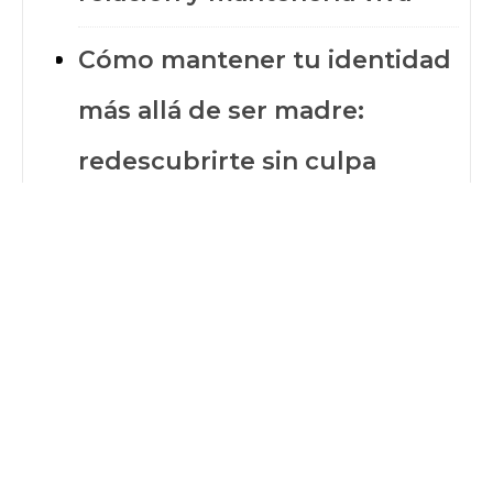
Cómo mantener tu identidad
más allá de ser madre:
redescubrirte sin culpa
¿Y yo? La importancia del
autocuidado para una mamá
sana
Maternidad real vs. redes
sociales: rompiendo con la