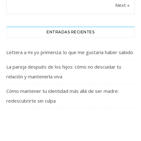
Next »
ENTRADAS RECIENTES
Lettera a mi yo primeriza: lo que me gustaría haber sabido
La pareja después de los hijos: cómo no descuidar tu
relación y mantenerla viva
Cómo mantener tu identidad más allá de ser madre:
redescubrirte sin culpa
¿Y yo? La importancia del autocuidado para una mamá sana
Maternidad real vs. redes sociales: rompiendo con la
presión de la perfección